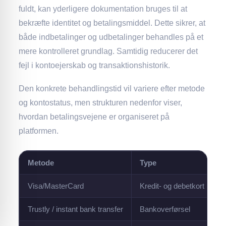
fuldt, kan yderligere dokumentation bruges til at
bekræfte identitet og betalingsmiddel. Dette sikrer, at
både indbetalinger og udbetalinger behandles på et
mere kontrolleret grundlag. Samtidig reducerer det
fejl i kontoejerskab og transaktionshistorik.
Den konkrete behandlingstid vil variere efter metode
og kontostatus, men strukturen nedenfor viser,
hvordan betalingsvejene er organiseret på
platformen.
Metode
Type
B
Visa/MasterCard
Kredit- og debetkort
A
Trustly / instant bank transfer
Bankoverførsel
A