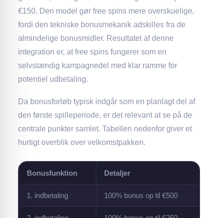
€150. Den model gør free spins mere overskuelige,
fordi den tekniske bonusmekanik adskilles fra de
almindelige bonusmidler. Resultatet af denne
integration er, at free spins fungerer som en
selvstændig kampagnedel med klar ramme for
potentiel udbetaling.
Da bonusforløb typisk indgår som en planlagt del af
den første spilleperiode, er det relevant at se på de
centrale punkter samlet. Tabellen nedenfor giver et
hurtigt overblik over velkomstpakken.
Bonusfunktion
Detaljer
1. indbetaling
100% bonus op til €500
2. indbetaling
100% bonus op til €250