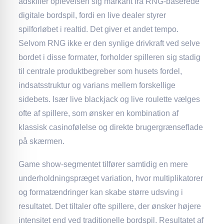
adskiller oplevelsen sig markant fra RNG-baserede
digitale bordspil, fordi en live dealer styrer
spilforløbet i realtid. Det giver et andet tempo.
Selvom RNG ikke er den synlige drivkraft ved selve
bordet i disse formater, forholder spilleren sig stadig
til centrale produktbegreber som husets fordel,
indsatsstruktur og varians mellem forskellige
sidebets. Især live blackjack og live roulette vælges
ofte af spillere, som ønsker en kombination af
klassisk casinofølelse og direkte brugergrænseflade
på skærmen.
Game show-segmentet tilfører samtidig en mere
underholdningspræget variation, hvor multiplikatorer
og formatændringer kan skabe større udsving i
resultatet. Det tiltaler ofte spillere, der ønsker højere
intensitet end ved traditionelle bordspil. Resultatet af