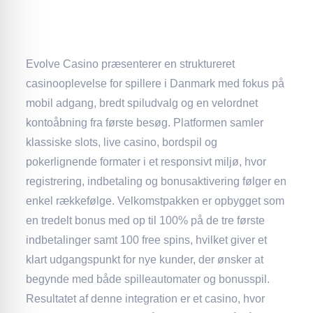
casino
Evolve Casino præsenterer en struktureret
casinooplevelse for spillere i Danmark med fokus på
mobil adgang, bredt spiludvalg og en velordnet
kontoåbning fra første besøg. Platformen samler
klassiske slots, live casino, bordspil og
pokerlignende formater i et responsivt miljø, hvor
registrering, indbetaling og bonusaktivering følger en
enkel rækkefølge. Velkomstpakken er opbygget som
en tredelt bonus med op til 100% på de tre første
indbetalinger samt 100 free spins, hvilket giver et
klart udgangspunkt for nye kunder, der ønsker at
begynde med både spilleautomater og bonusspil.
Resultatet af denne integration er et casino, hvor