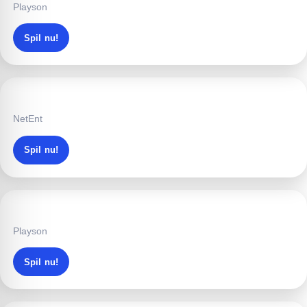
Playson
Spil nu!
Starburst Galaxy
NetEnt
Spil nu!
3 Luxor Pots: Hold and Win
Playson
Spil nu!