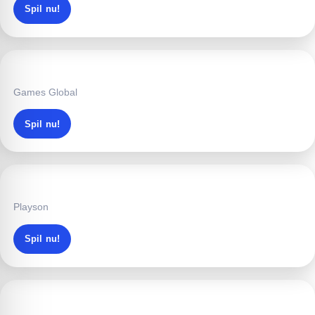
Spil nu!
ThunderStruck II
Games Global
Spil nu!
Lightning Clovers: Hit the Bonus
Playson
Spil nu!
Coin Strike Hold and Win