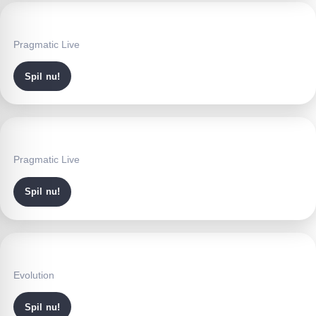
Roulette Azure
Pragmatic Live
Spil nu!
Speed Auto Roulette
Pragmatic Live
Spil nu!
Crazy Pachinko
Evolution
Spil nu!