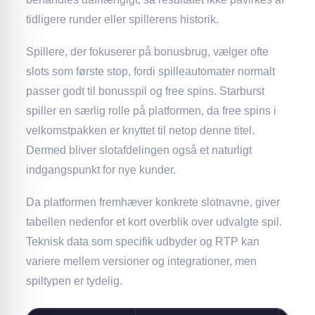
tidligere runder eller spillerens historik.
Spillere, der fokuserer på bonusbrug, vælger ofte
slots som første stop, fordi spilleautomater normalt
passer godt til bonusspil og free spins. Starburst
spiller en særlig rolle på platformen, da free spins i
velkomstpakken er knyttet til netop denne titel.
Dermed bliver slotafdelingen også et naturligt
indgangspunkt for nye kunder.
Da platformen fremhæver konkrete slotnavne, giver
tabellen nedenfor et kort overblik over udvalgte spil.
Teknisk data som specifik udbyder og RTP kan
variere mellem versioner og integrationer, men
spiltypen er tydelig.