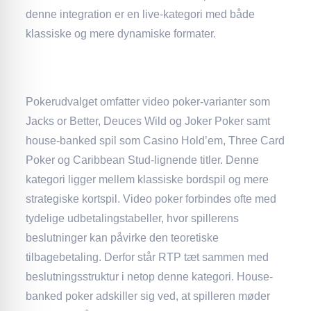
denne integration er en live-kategori med både
klassiske og mere dynamiske formater.
Poker og pokerlignende spil
Pokerudvalget omfatter video poker-varianter som
Jacks or Better, Deuces Wild og Joker Poker samt
house-banked spil som Casino Hold’em, Three Card
Poker og Caribbean Stud-lignende titler. Denne
kategori ligger mellem klassiske bordspil og mere
strategiske kortspil. Video poker forbindes ofte med
tydelige udbetalingstabeller, hvor spillerens
beslutninger kan påvirke den teoretiske
tilbagebetaling. Derfor står RTP tæt sammen med
beslutningsstruktur i netop denne kategori. House-
banked poker adskiller sig ved, at spilleren møder