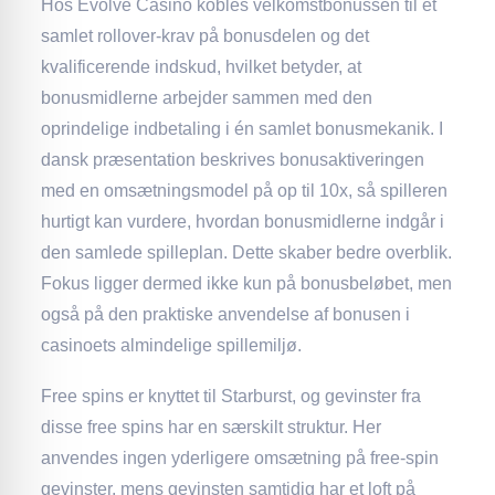
Hos Evolve Casino kobles velkomstbonussen til et
samlet rollover-krav på bonusdelen og det
kvalificerende indskud, hvilket betyder, at
bonusmidlerne arbejder sammen med den
oprindelige indbetaling i én samlet bonusmekanik. I
dansk præsentation beskrives bonusaktiveringen
med en omsætningsmodel på op til 10x, så spilleren
hurtigt kan vurdere, hvordan bonusmidlerne indgår i
den samlede spilleplan. Dette skaber bedre overblik.
Fokus ligger dermed ikke kun på bonusbeløbet, men
også på den praktiske anvendelse af bonusen i
casinoets almindelige spillemiljø.
Free spins er knyttet til Starburst, og gevinster fra
disse free spins har en særskilt struktur. Her
anvendes ingen yderligere omsætning på free-spin
gevinster, mens gevinsten samtidig har et loft på