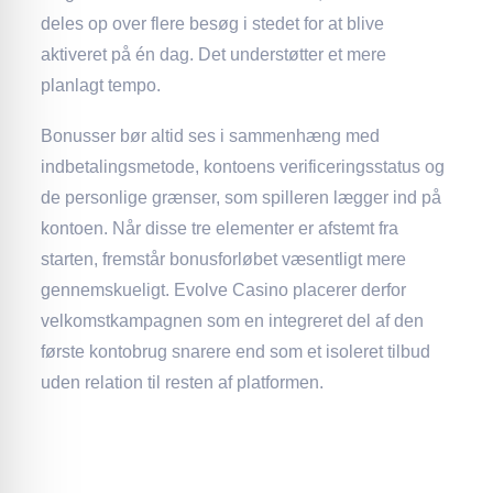
deles op over flere besøg i stedet for at blive
aktiveret på én dag. Det understøtter et mere
planlagt tempo.
Bonusser bør altid ses i sammenhæng med
indbetalingsmetode, kontoens verificeringsstatus og
de personlige grænser, som spilleren lægger ind på
kontoen. Når disse tre elementer er afstemt fra
starten, fremstår bonusforløbet væsentligt mere
gennemskueligt. Evolve Casino placerer derfor
velkomstkampagnen som en integreret del af den
første kontobrug snarere end som et isoleret tilbud
uden relation til resten af platformen.
Casino spil med bredde, tempo og
tydelig spilmekanik