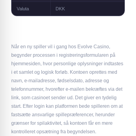
Valuta
DKK
Oprettelse af konto
Når en ny spiller vil i gang hos Evolve Casino,
begynder processen i registreringsformularen på
hjemmesiden, hvor personlige oplysninger indtastes
i et samlet og logisk forløb. Kontoen oprettes med
navn, e-mailadresse, fødselsdato, adresse og
telefonnummer, hvorefter e-mailen bekræftes via det
link, som casinoet sender ud. Det giver en tydelig
start. Efter login kan platformen bede spilleren om at
fastsætte ansvarlige spillepræferencer, herunder
grænser for spilaktivitet, så kontoen får en mere
kontrolleret opsætning fra begyndelsen.