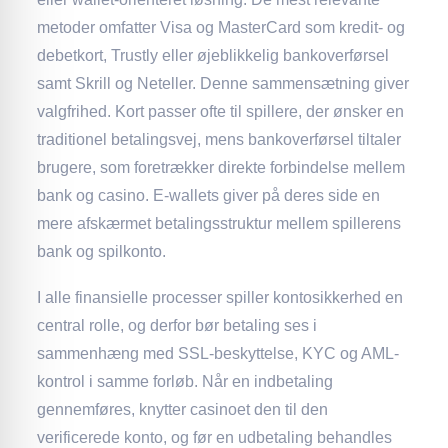
metoder omfatter Visa og MasterCard som kredit- og
debetkort, Trustly eller øjeblikkelig bankoverførsel
samt Skrill og Neteller. Denne sammensætning giver
valgfrihed. Kort passer ofte til spillere, der ønsker en
traditionel betalingsvej, mens bankoverførsel tiltaler
brugere, som foretrækker direkte forbindelse mellem
bank og casino. E-wallets giver på deres side en
mere afskærmet betalingsstruktur mellem spillerens
bank og spilkonto.
I alle finansielle processer spiller kontosikkerhed en
central rolle, og derfor bør betaling ses i
sammenhæng med SSL-beskyttelse, KYC og AML-
kontrol i samme forløb. Når en indbetaling
gennemføres, knytter casinoet den til den
verificerede konto, og før en udbetaling behandles