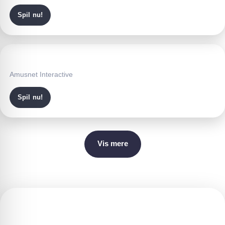
Spil nu!
Dynamic European Roulette
Amusnet Interactive
Spil nu!
Vis mere
Evolve Casino Danmark -
Officielt licenseret online